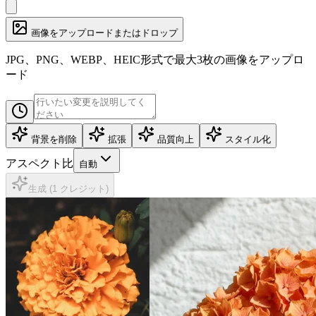
画像をアップロードまたはドロップ
JPG、PNG、WEBP、HEIC形式で最大3枚の画像をアップロ
ード
背景を削除
拡張
品質向上
スタイル化
アスペクト比
自動
生成 (1 クレジット)